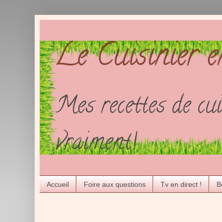
Le Cuisinier 
Mes recettes de cui
vraiment!
Accueil
Foire aux questions
Tv en direct !
B