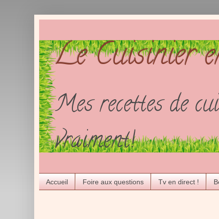
Le Cuisinier 
Mes recettes de cui
vraiment!
Accueil
Foire aux questions
Tv en direct !
B