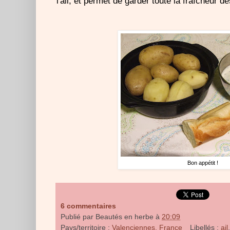
l'ail, et permet de garder toute la fraîcheur d
Bon appétit !
6 commentaires
Publié par
Beautés en herbe
à
20:09
Pays/territoire :
Valenciennes, France
Libellés :
ail